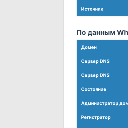
Источник
По данным Who
Домен
Сервер DNS
Сервер DNS
Соcтояние
Администратор до
Регистратор